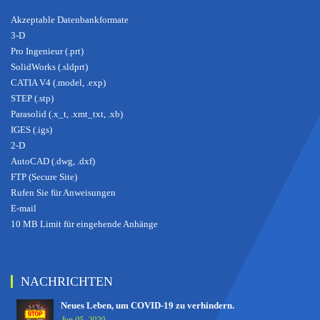
Akzeptable Datenbankformate
3-D
Pro Ingenieur (.prt)
SolidWorks (.sldprt)
CATIA V4 (.model, .exp)
STEP (.stp)
Parasolid (.x_t, .xmt_txt, .xb)
IGES (.igs)
2-D
AutoCAD (.dwg, .dxf)
FTP (Secure Site)
Rufen Sie für Anweisungen
E-mail
10 MB Limit für eingehende Anhänge
NACHRICHTEN
Neues Leben, um COVID-19 zu verhindern.
Jun 05, 2020