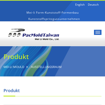
English
Deutsch
Mei-li Form-Kunststoff-Formenbau
Kunststoffspritzgussunternehmen
Mei-
Produkt
li
Produkt
Form-
Kunststoff-
Formenbau
MEI-LI MOULD
AUSSTELLUNGSRAUM
Produkt