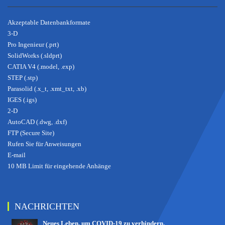
Akzeptable Datenbankformate
3-D
Pro Ingenieur (.prt)
SolidWorks (.sldprt)
CATIA V4 (.model, .exp)
STEP (.stp)
Parasolid (.x_t, .xmt_txt, .xb)
IGES (.igs)
2-D
AutoCAD (.dwg, .dxf)
FTP (Secure Site)
Rufen Sie für Anweisungen
E-mail
10 MB Limit für eingehende Anhänge
NACHRICHTEN
Neues Leben, um COVID-19 zu verhindern.