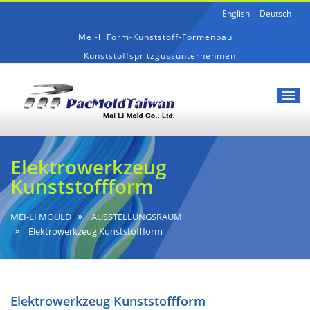
English
Deutsch
Mei-li Form-Kunststoff-Formenbau
Kunststoffspritzgussunternehmen
Mei-
Elektrowerkzeug
li
Kunststoffform
Elektrowerkzeug
Form-
Kunststoffform
Kunststoff-
Formenbau
MEI-LI MOULD
AUSSTELLUNGSRAUM
Elektrowerkzeug Kunststoffform
Elektrowerkzeug Kunststoffform