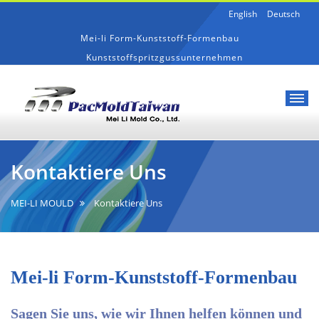
English
Deutsch
Mei-li Form-Kunststoff-Formenbau
Kunststoffspritzgussunternehmen
Mei-
kontaktiere
li
uns
Kontaktiere Uns
Form-
Kunststoff-
Formenbau
MEI-LI MOULD
Kontaktiere Uns
Mei-li Form-Kunststoff-Formenbau
Sagen Sie uns, wie wir Ihnen helfen können und