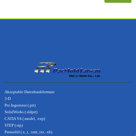
footer
Über
Akzeptable Datenbankformate
3-D
Pro Ingenieur (.prt)
SolidWorks (.sldprt)
CATIA V4 (.model, .exp)
STEP (.stp)
Parasolid (.x_t, .xmt_txt, .xb)