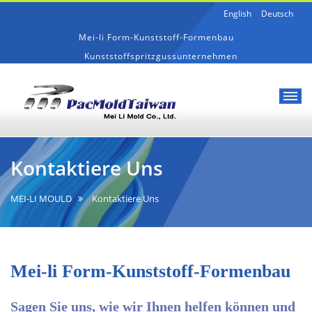
English
Deutsch
Mei-li Form-Kunststoff-Formenbau
Kunststoffspritzgussunternehmen
Mei-
kontaktiere
li
uns
Kontaktiere Uns
Form-
Kunststoff-
Formenbau
MEI-LI MOULD
Kontaktiere Uns
Mei-li Form-Kunststoff-Formenbau
Sagen Sie uns, wie wir Ihnen helfen können und