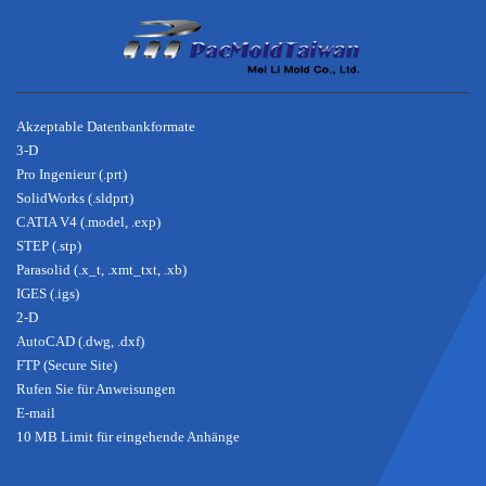
Über
Akzeptable Datenbankformate
3-D
Pro Ingenieur (.prt)
SolidWorks (.sldprt)
CATIA V4 (.model, .exp)
STEP (.stp)
Parasolid (.x_t, .xmt_txt, .xb)
IGES (.igs)
2-D
AutoCAD (.dwg, .dxf)
FTP (Secure Site)
Rufen Sie für Anweisungen
E-mail
10 MB Limit für eingehende Anhänge